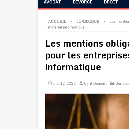
AVOCAT
DIVORCE
DROIT
ACCUEIL
JURIDIQUE
Les mention
matériel informatique
Les mentions oblig
pour les entreprise
informatique
mai 12, 2023
Cyril Dumont
Juridiq