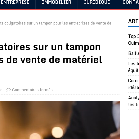
ENTREPRISE
IMMOBILIER
JURIDIQUE
CONTA
ART
s obligatoires sur un tampon pour les entreprises de vente de
Top 5
atoires sur un tampon
Quim
Baill
s de vente de matériel
Les l
équil
Comme
idéal
ue
Commentaires fermés
Analy
les l