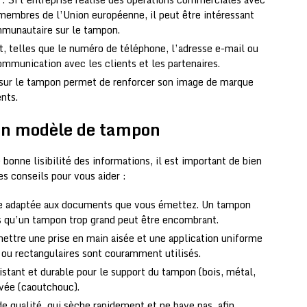
 membres de l’Union européenne, il peut être intéressant
mmunautaire sur le tampon.
, telles que le numéro de téléphone, l’adresse e-mail ou
communication avec les clients et les partenaires.
e sur le tampon permet de renforcer son image de marque
ents.
 bon modèle de tampon
 bonne lisibilité des informations, il est important de bien
s conseils pour vous aider :
lle adaptée aux documents que vous émettez. Un tampon
ndis qu’un tampon trop grand peut être encombrant.
ettre une prise en main aisée et une application uniforme
 ou rectangulaires sont couramment utilisés.
istant et durable pour le support du tampon (bois, métal,
avée (caoutchouc).
e qualité, qui sèche rapidement et ne bave pas, afin