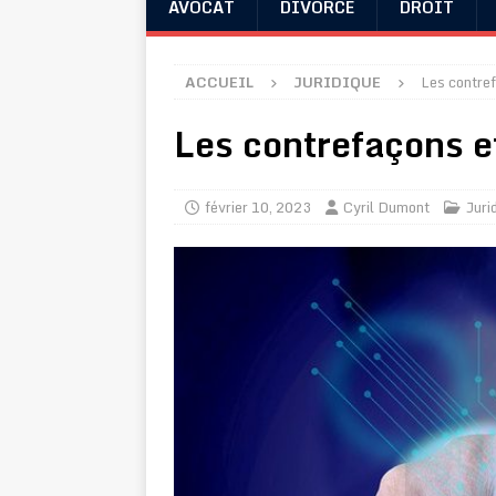
AVOCAT
DIVORCE
DROIT
ACCUEIL
JURIDIQUE
Les contref
Les contrefaçons et
février 10, 2023
Cyril Dumont
Juri