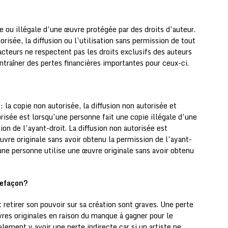
ée ou illégale d’une œuvre protégée par des droits d’auteur.
risée, la diffusion ou l’utilisation sans permission de tout
acteurs ne respectent pas les droits exclusifs des auteurs
entraîner des pertes financières importantes pour ceux-ci.
: la copie non autorisée, la diffusion non autorisée et
orisée est lorsqu’une personne fait une copie illégale d’une
on de l’ayant-droit. La diffusion non autorisée est
uvre originale sans avoir obtenu la permission de l’ayant-
’une personne utilise une œuvre originale sans avoir obtenu
refaçon?
 retirer son pouvoir sur sa création sont graves. Une perte
vres originales en raison du manque à gagner pour le
galement y avoir une perte indirecte car si un artiste ne