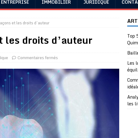
ENTREPRISE
IMMOBILIER
JURIDIQUE
CONTA
ART
açons et les droits d’auteur
 les droits d’auteur
Top 5
Quim
Baill
dique
Commentaires fermés
Les l
équil
Comme
idéal
Analy
les l