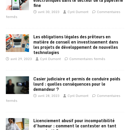
électroniques dans le secteur de la papeterie
fine
avril 30, 2023
Cyril Dumont
Commentaires
fermés
Les obligations légales des prêteurs en
matière de conseil en investissement dans
les projets de développement de nouvelles
technologies
avril 29, 2023
Cyril Dumont
Commentaires fermés
Casier judiciaire et permis de conduire poids
lourd : quelles conséquences pour le
demandeur ?
avril 28, 2023
Cyril Dumont
Commentaires
fermés
Licenciement abusif pour incompatibilité
d’humeur : comment le contester en tant